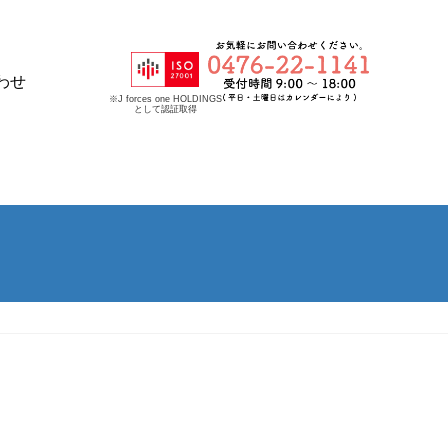
わせ
※J forces one HOLDINGS
として認証取得