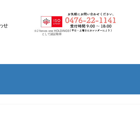
わせ
※J forces one HOLDINGS
として認証取得