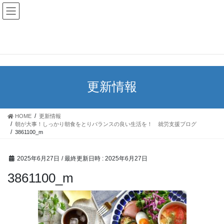
【成田デジタルキャリア】千葉県成田市の障害者就労継続支援事業所
※J forces one HOLDINGS
として認証取得
更新情報
HOME
更新情報
朝が大事！しっかり朝食をとりバランスの良い生活を！ 就労支援ブログ
3861100_m
2025年6月27日
/ 最終更新日時 :
2025年6月27日
3861100_m