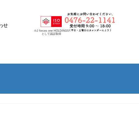
わせ
※J forces one HOLDINGS
として認証取得