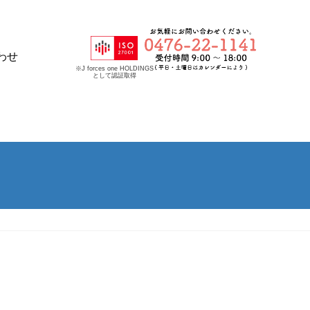
わせ
※J forces one HOLDINGS
として認証取得