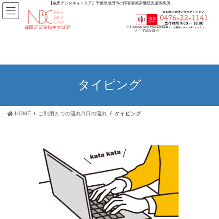
【成田デジタルキャリア】千葉県成田市の障害者就労継続支援事業所
※J forces one HOLDINGS
として認証取得
タイピング
HOME
ご利用までの流れ/1日の流れ
タイピング