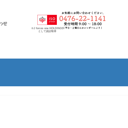
わせ
※J forces one HOLDINGS
として認証取得